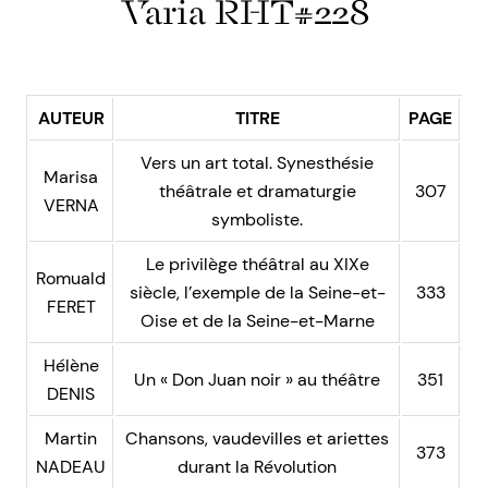
Varia RHT#228
AUTEUR
TITRE
PAGE
Vers un art total. Synesthésie
Marisa
théâtrale et dramaturgie
307
VERNA
symboliste.
Le privilège théâtral au XIXe
Romuald
siècle, l’exemple de la Seine-et-
333
FERET
Oise et de la Seine-et-Marne
Hélène
Un « Don Juan noir » au théâtre
351
DENIS
Martin
Chansons, vaudevilles et ariettes
373
NADEAU
durant la Révolution