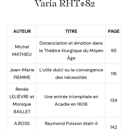
Varia RHT#82
AUTEUR
TITRE
PAGE
Distanciation et émotion dans
Michel
le Théâtre liturgique du Moyen
95
MATHIEU
Âge
Jean-Marie
L’utile dulci ou la convergence
118
PIEMME
des nécessités
Renée
LELIÈVRE et
Une entrée triomphale en
134
Monique
Acadie en 1606
BAILLET
A.ROSS
Raymond Poisson était-il
142