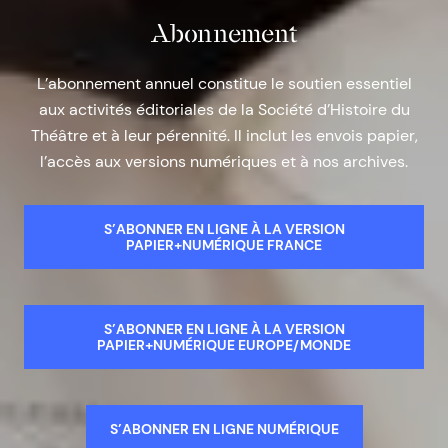
Abonnement
L’abonnement annuel constitue le soutien essentiel
aux activités éditoriales de la Société d’Histoire du
Théâtre et à leur pérennité. Il inclut les envois papier,
l’accès aux versions numériques et à nos archives.
S’ABONNER EN LIGNE À LA VERSION
PAPIER+NUMÉRIQUE FRANCE
S’ABONNER EN LIGNE À LA VERSION
PAPIER+NUMÉRIQUE EUROPE/MONDE
S’ABONNER EN LIGNE NUMÉRIQUE