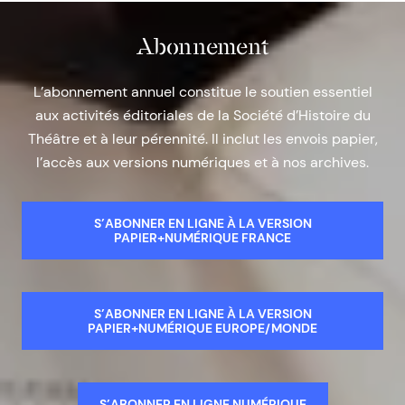
Abonnement
L’abonnement annuel constitue le soutien essentiel
aux activités éditoriales de la Société d’Histoire du
Théâtre et à leur pérennité. Il inclut les envois papier,
l’accès aux versions numériques et à nos archives.
S’ABONNER EN LIGNE À LA VERSION
PAPIER+NUMÉRIQUE FRANCE
S’ABONNER EN LIGNE À LA VERSION
PAPIER+NUMÉRIQUE EUROPE/MONDE
S’ABONNER EN LIGNE NUMÉRIQUE