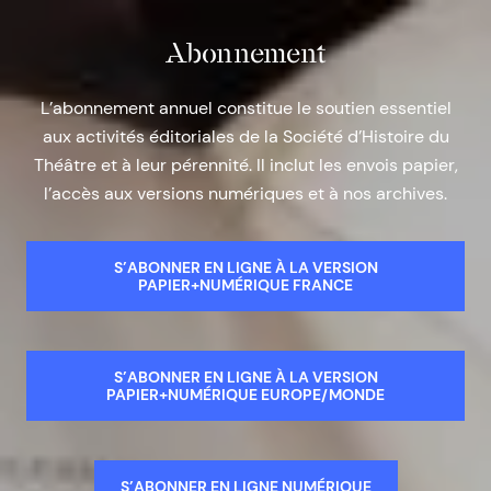
Abonnement
L’abonnement annuel constitue le soutien essentiel
aux activités éditoriales de la Société d’Histoire du
Théâtre et à leur pérennité. Il inclut les envois papier,
l’accès aux versions numériques et à nos archives.
S’ABONNER EN LIGNE À LA VERSION
PAPIER+NUMÉRIQUE FRANCE
S’ABONNER EN LIGNE À LA VERSION
PAPIER+NUMÉRIQUE EUROPE/MONDE
S’ABONNER EN LIGNE NUMÉRIQUE