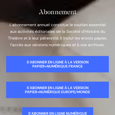
Abonnement
L’abonnement annuel constitue le soutien essentiel
aux activités éditoriales de la Société d’Histoire du
Théâtre et à leur pérennité. Il inclut les envois papier,
l’accès aux versions numériques et à nos archives.
S’ABONNER EN LIGNE À LA VERSION
PAPIER+NUMÉRIQUE FRANCE
S’ABONNER EN LIGNE À LA VERSION
PAPIER+NUMÉRIQUE EUROPE/MONDE
S’ABONNER EN LIGNE NUMÉRIQUE