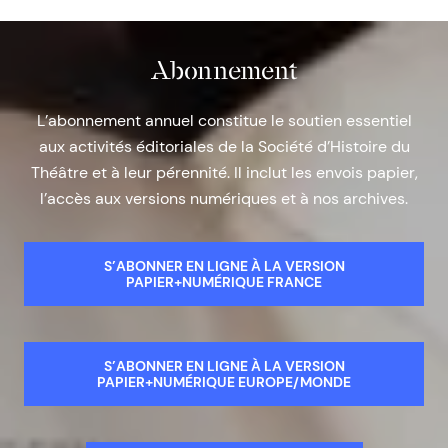
Abonnement
L’abonnement annuel constitue le soutien essentiel
aux activités éditoriales de la Société d’Histoire du
Théâtre et à leur pérennité. Il inclut les envois papier,
l’accès aux versions numériques et à nos archives.
S’ABONNER EN LIGNE À LA VERSION
PAPIER+NUMÉRIQUE FRANCE
S’ABONNER EN LIGNE À LA VERSION
PAPIER+NUMÉRIQUE EUROPE/MONDE