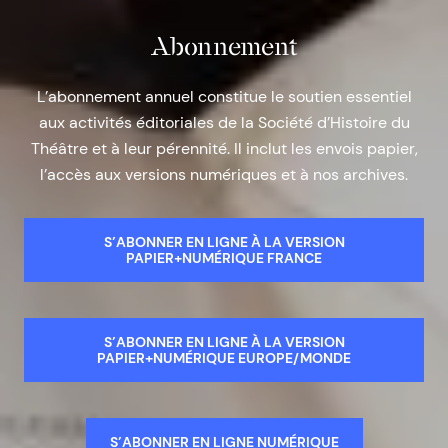
Abonnement
L’abonnement annuel constitue le soutien essentiel
aux activités éditoriales de la Société d’Histoire du
Théâtre et à leur pérennité. Il inclut les envois papier,
l’accès aux versions numériques et à nos archives.
S’ABONNER EN LIGNE À LA VERSION
PAPIER+NUMÉRIQUE FRANCE
S’ABONNER EN LIGNE À LA VERSION
PAPIER+NUMÉRIQUE EUROPE/MONDE
S’ABONNER EN LIGNE NUMÉRIQUE