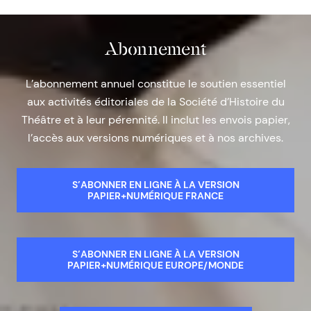
Abonnement
L’abonnement annuel constitue le soutien essentiel
aux activités éditoriales de la Société d’Histoire du
Théâtre et à leur pérennité. Il inclut les envois papier,
l’accès aux versions numériques et à nos archives.
S’ABONNER EN LIGNE À LA VERSION
PAPIER+NUMÉRIQUE FRANCE
S’ABONNER EN LIGNE À LA VERSION
PAPIER+NUMÉRIQUE EUROPE/MONDE