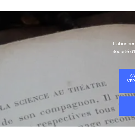
L’abonneme
Société d’
S’
VER