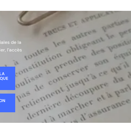
iales de la
er, l’accès
 LA
IQUE
ION