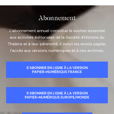
Abonnement
L’abonnement annuel constitue le soutien essentiel
aux activités éditoriales de la Société d’Histoire du
Théâtre et à leur pérennité. Il inclut les envois papier,
l’accès aux versions numériques et à nos archives.
S’ABONNER EN LIGNE À LA VERSION
PAPIER+NUMÉRIQUE FRANCE
S’ABONNER EN LIGNE À LA VERSION
PAPIER+NUMÉRIQUE EUROPE/MONDE