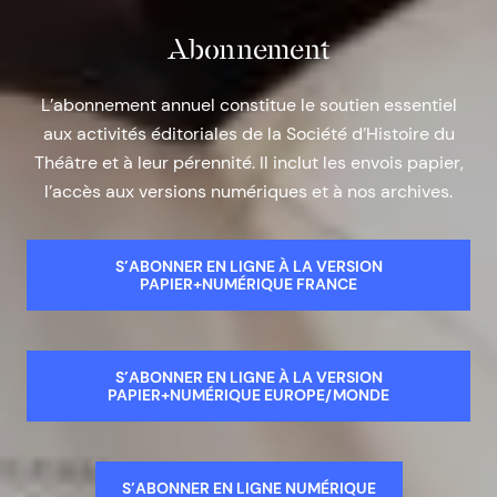
Abonnement
L’abonnement annuel constitue le soutien essentiel
aux activités éditoriales de la Société d’Histoire du
Théâtre et à leur pérennité. Il inclut les envois papier,
l’accès aux versions numériques et à nos archives.
S’ABONNER EN LIGNE À LA VERSION
PAPIER+NUMÉRIQUE FRANCE
S’ABONNER EN LIGNE À LA VERSION
PAPIER+NUMÉRIQUE EUROPE/MONDE
S’ABONNER EN LIGNE NUMÉRIQUE