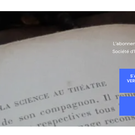
L’abonneme
Société d’
S’
VER