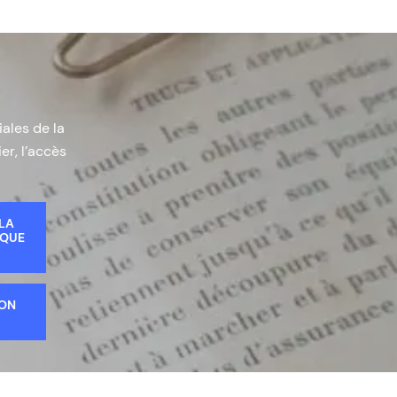
iales de la
er, l’accès
 LA
IQUE
ION