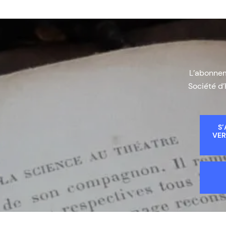
L’abonneme
Société d’
S’
VER