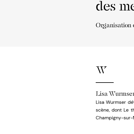
des me
Organisation 
W
Lisa Wurmse
Lisa Wurmser dév
scène, dont Le t
Champigny-sur-Ma