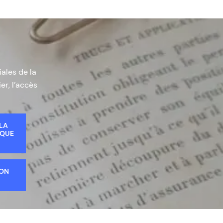
iales de la
er, l’accès
 LA
IQUE
ION