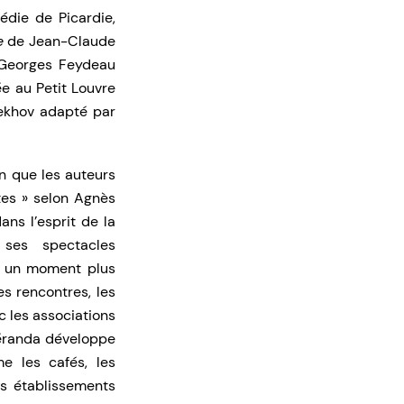
édie de Picardie,
e
de Jean-Claude
Georges Feydeau
e au Petit Louvre
ekhov adapté par
n que les auteurs
tes » selon Agnès
ans l’esprit de la
 ses spectacles
r un moment plus
s rencontres, les
ec les associations
Véranda développe
e les cafés, les
les établissements