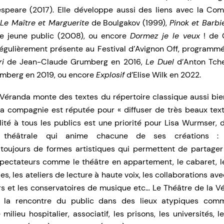
speare (2017). Elle développe aussi des liens avec la Com
r
Le Maître et Marguerite
de Boulgakov (1999),
Pinok et Barbi
e jeune public (2008), ou encore
Dormez je le veux
! de 
 régulièrement présente au Festival d’Avignon Off, programmé
ri
de Jean-Claude Grumberg en 2016,
Le Duel
d’Anton Tch
mberg en 2019, ou encore
Explosif
d’Elise Wilk en 2022.
 Véranda monte des textes du répertoire classique aussi bie
a compagnie est réputée pour « diffuser de très beaux tex
ilité à tous les publics est une priorité pour Lisa Wurmser, d
on théâtrale qui anime chacune de ses créations :
toujours de formes artistiques qui permettent de partage
spectateurs comme le théâtre en appartement, le cabaret, le
es, les ateliers de lecture à haute voix, les collaborations av
s et les conservatoires de musique etc… Le Théâtre de la 
 la rencontre du public dans des lieux atypiques comm
milieu hospitalier, associatif, les prisons, les universités, 