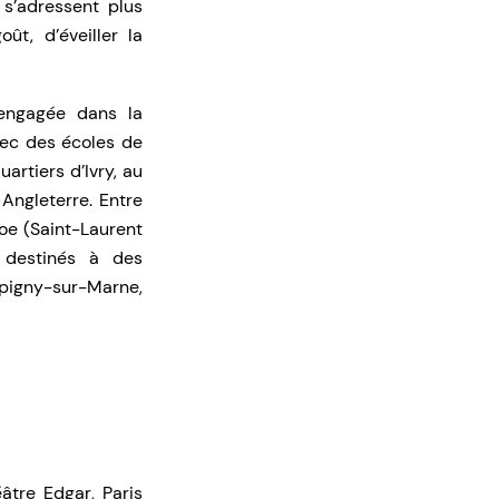
 s’adressent plus
ût, d’éveiller la
 engagée dans la
vec des écoles de
rtiers d’Ivry, au
 Angleterre. Entre
poe (Saint-Laurent
 destinés à des
mpigny-sur-Marne,
tre Edgar, Paris