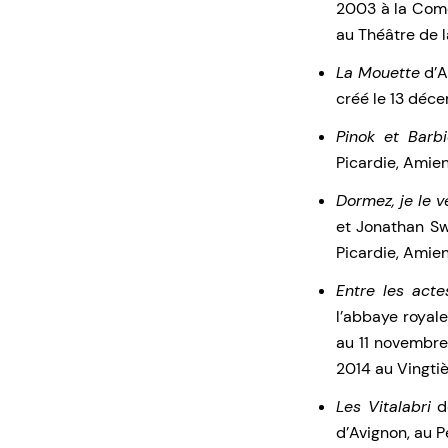
2003 à la Comé
au Théâtre de l
La Mouette
d’A
créé le 13 déc
Pinok et Barb
Picardie, Amien
Dormez, je le 
et Jonathan Swi
Picardie, Amien
Entre les acte
l’abbaye royal
au 11 novembre
2014 au Vingtiè
Les Vitalabri
de
d’Avignon, au P