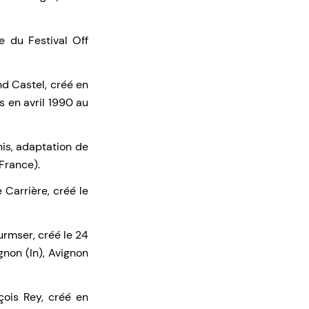
e du Festival Off
d Castel, créé en
s en avril 1990 au
nis, adaptation de
France).
Carrière, créé le
urmser, créé le 24
gnon (In), Avignon
çois Rey, créé en