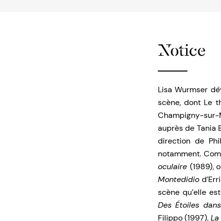
Notice
Lisa Wurmser dév
scène, dont Le t
Champigny-sur-Ma
auprès de Tania 
direction de Phi
notamment. Comm
oculaire
(1989), 
Montedidio
d’Err
scène qu’elle es
Des Étoiles dans
Filippo (1997),
La