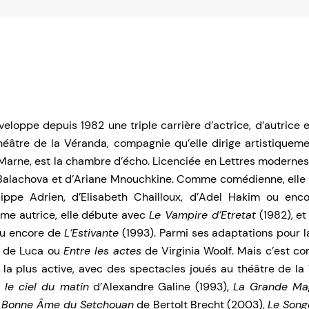
eloppe depuis 1982 une triple carrière d’actrice, d’autrice 
héâtre de la Véranda, compagnie qu’elle dirige artistiquem
rne, est la chambre d’écho. Licenciée en Lettres modernes, 
Balachova et d’Ariane Mnouchkine. Comme comédienne, elle a 
lippe Adrien, d’Elisabeth Chailloux, d’Adel Hakim ou enc
e autrice, elle débute avec
Le Vampire d’Etretat
(1982), et
ou encore de
L’Estivante
(1993). Parmi ses adaptations pour 
i de Luca ou
Entre les actes
de Virginia Woolf. Mais c’est 
t la plus active, avec des spectacles joués au théâtre de 
 le ciel du matin
d’Alexandre Galine (1993),
La Grande Ma
 Bonne Âme du Setchouan
de Bertolt Brecht (2003),
Le Song