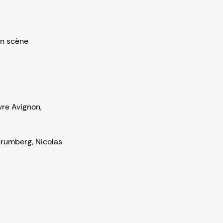
n scène
vre Avignon
,
Grumberg
,
Nicolas