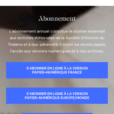
Abonnement
L’abonnement annuel constitue le soutien essentiel
aux activités éditoriales de la Société d’Histoire du
Théâtre et à leur pérennité. Il inclut les envois papier,
l’accès aux versions numériques et à nos archives.
S’ABONNER EN LIGNE À LA VERSION
PAPIER+NUMÉRIQUE FRANCE
S’ABONNER EN LIGNE À LA VERSION
PAPIER+NUMÉRIQUE EUROPE/MONDE