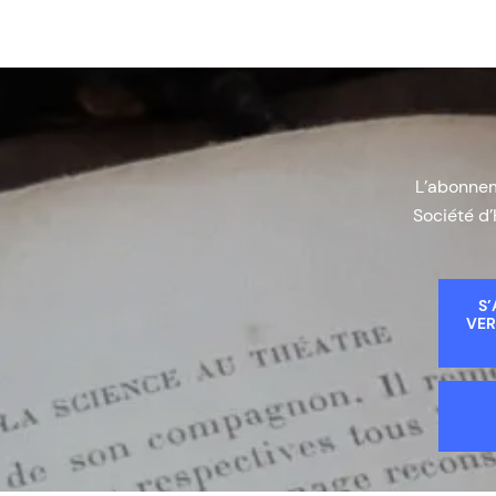
L’abonneme
Société d’
S’
VER