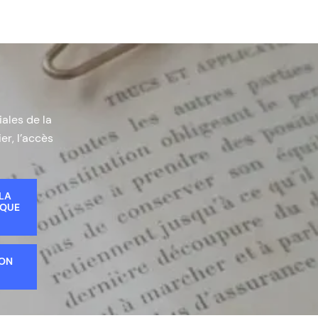
iales de la
er, l’accès
 LA
IQUE
ION