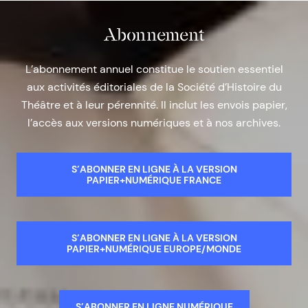
Abonnement
L’abonnement annuel constitue le soutien essentiel
aux activités éditoriales de la Société d’Histoire du
Théâtre et à leur pérennité. Il inclut les envois papier,
l’accès aux versions numériques et à nos archives.
S’ABONNER EN LIGNE À LA VERSION
PAPIER+NUMÉRIQUE FRANCE
S’ABONNER EN LIGNE À LA VERSION
PAPIER+NUMÉRIQUE EUROPE/MONDE
S’ABONNER EN LIGNE NUMÉRIQUE