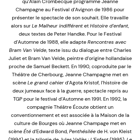
qu’Alain Crombecque programme Jeanne
Champagne au Festival d’Avignon de 1986 pour
présenter le spectacle de son souhait. Elle travaille
alors sur
Le Malheur indifférent
et
Histoire d’enfant
,
deux textes de Peter Handke. Pour le Festival
d’Automne de 1988, elle adapte
Rencontres avec
Bram Van Velde
, texte issu du dialogue entre Charles
Juliet et Bram Van Velde, peintre d’origine hollandaise
proche de Samuel Beckett. En 1990, coproduite par le
Théâtre de Cherbourg, Jeanne Champagne met en
scène
Le grand cahier
d’Agota Kristof, l’histoire de
deux jumeaux face à la guerre, spectacle repris au
TGP pour le festival d’Automne en 1991. En 1992, la
compagnie Théâtre Écoute obtient un
conventionnement et est associée à la Maison de la
culture de Bourges où Jeanne Champage met en
scène
Été
d’Edward Bond,
Penthésilée
de H. von Kleist
(1994) et la trilogie de Jules Vallès :
L’Enfant
(1995),
Le