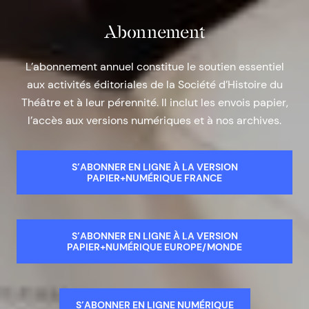
Abonnement
L’abonnement annuel constitue le soutien essentiel
aux activités éditoriales de la Société d’Histoire du
Théâtre et à leur pérennité. Il inclut les envois papier,
l’accès aux versions numériques et à nos archives.
S’ABONNER EN LIGNE À LA VERSION
PAPIER+NUMÉRIQUE FRANCE
S’ABONNER EN LIGNE À LA VERSION
PAPIER+NUMÉRIQUE EUROPE/MONDE
S’ABONNER EN LIGNE NUMÉRIQUE