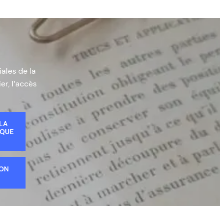
iales de la
er, l’accès
 LA
IQUE
ION