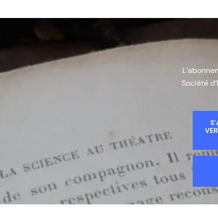
L’abonneme
Société d’
S’
VER