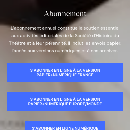
Abonnement
L’abonnement annuel constitue le soutien essentiel
aux activités éditoriales de la Société d’Histoire du
Théâtre et à leur pérennité. Il inclut les envois papier,
l’accès aux versions numériques et à nos archives.
S’ABONNER EN LIGNE À LA VERSION
PAPIER+NUMÉRIQUE FRANCE
S’ABONNER EN LIGNE À LA VERSION
PAPIER+NUMÉRIQUE EUROPE/MONDE
S’ABONNER EN LIGNE NUMÉRIQUE