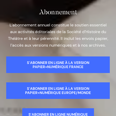
Abonnement
L’abonnement annuel constitue le soutien essentiel
aux activités éditoriales de la Société d’Histoire du
Théâtre et à leur pérennité. Il inclut les envois papier,
l’accès aux versions numériques et à nos archives.
S’ABONNER EN LIGNE À LA VERSION
PAPIER+NUMÉRIQUE FRANCE
S’ABONNER EN LIGNE À LA VERSION
PAPIER+NUMÉRIQUE EUROPE/MONDE
S’ABONNER EN LIGNE NUMÉRIQUE