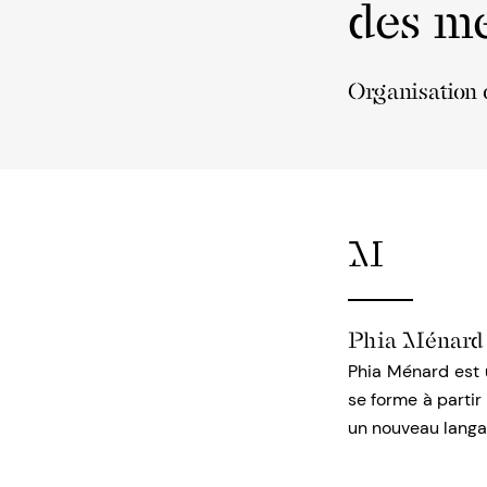
des me
Organisation 
M
Phia Ménard
Phia Ménard est 
se forme à parti
un nouveau langag