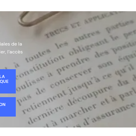
iales de la
er, l’accès
 LA
IQUE
ION