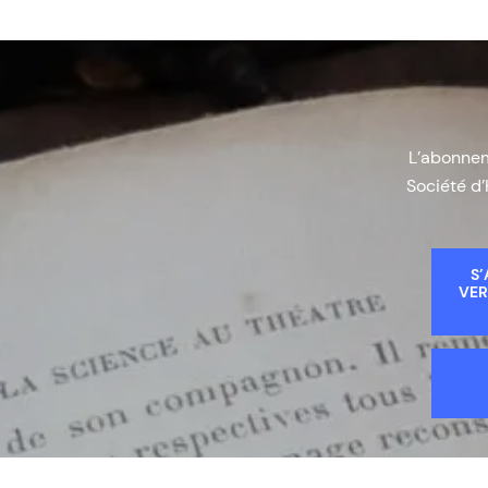
L’abonneme
Société d’
S’
VER