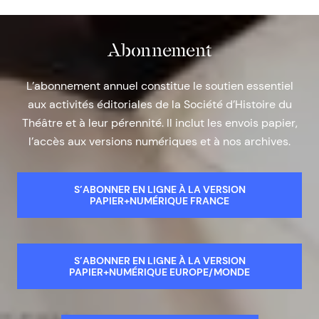
Abonnement
L’abonnement annuel constitue le soutien essentiel
aux activités éditoriales de la Société d’Histoire du
Théâtre et à leur pérennité. Il inclut les envois papier,
l’accès aux versions numériques et à nos archives.
S’ABONNER EN LIGNE À LA VERSION
PAPIER+NUMÉRIQUE FRANCE
S’ABONNER EN LIGNE À LA VERSION
PAPIER+NUMÉRIQUE EUROPE/MONDE