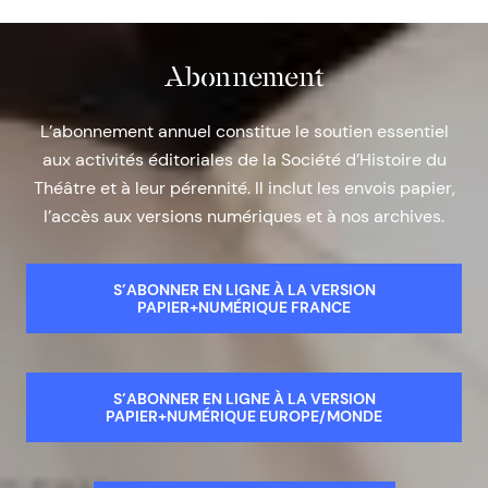
Abonnement
L’abonnement annuel constitue le soutien essentiel
aux activités éditoriales de la Société d’Histoire du
Théâtre et à leur pérennité. Il inclut les envois papier,
l’accès aux versions numériques et à nos archives.
S’ABONNER EN LIGNE À LA VERSION
PAPIER+NUMÉRIQUE FRANCE
S’ABONNER EN LIGNE À LA VERSION
PAPIER+NUMÉRIQUE EUROPE/MONDE