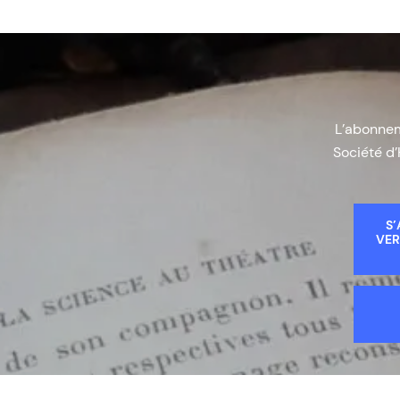
L’abonneme
Société d’
S’
VER