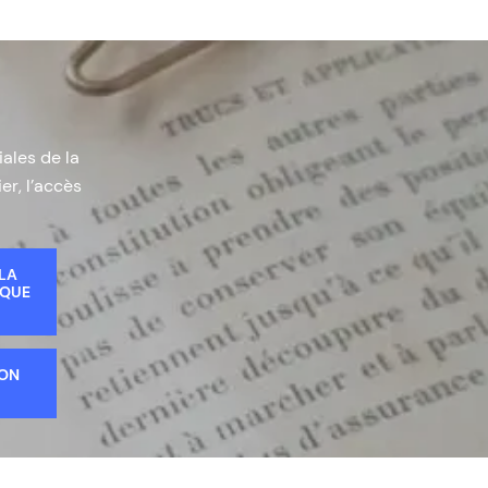
iales de la
er, l’accès
 LA
IQUE
ION