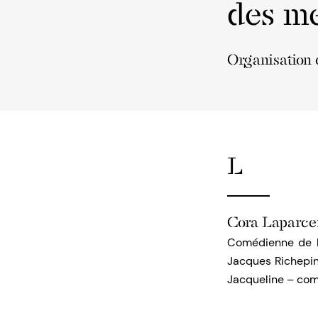
des me
Organisation o
L
Cora Laparce
Comédienne de l’
Jacques Richepin,
Jacqueline – com