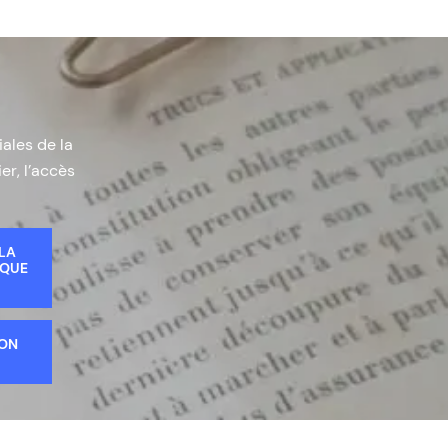
iales de la
er, l’accès
 LA
IQUE
ION