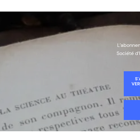
L’abonneme
Société d’
S’
VER