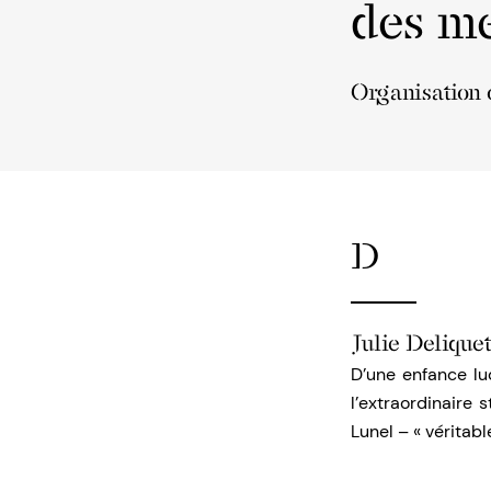
des me
Organisation 
D
Julie Delique
D’une enfance lu
l’extraordinaire 
Lunel – « véritab