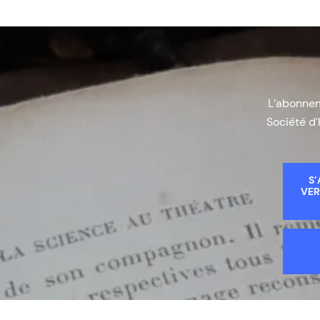
L’abonneme
Société d’
S’
VER