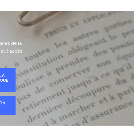
iales de la
er, l’accès
 LA
IQUE
ION