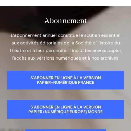
Abonnement
L’abonnement annuel constitue le soutien essentiel
aux activités éditoriales de la Société d’Histoire du
Théâtre et à leur pérennité. Il inclut les envois papier,
l’accès aux versions numériques et à nos archives.
S’ABONNER EN LIGNE À LA VERSION
PAPIER+NUMÉRIQUE FRANCE
S’ABONNER EN LIGNE À LA VERSION
PAPIER+NUMÉRIQUE EUROPE/MONDE