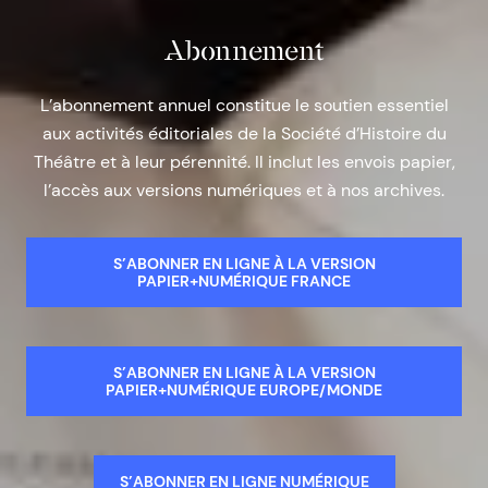
Abonnement
L’abonnement annuel constitue le soutien essentiel
aux activités éditoriales de la Société d’Histoire du
Théâtre et à leur pérennité. Il inclut les envois papier,
l’accès aux versions numériques et à nos archives.
S’ABONNER EN LIGNE À LA VERSION
PAPIER+NUMÉRIQUE FRANCE
S’ABONNER EN LIGNE À LA VERSION
PAPIER+NUMÉRIQUE EUROPE/MONDE
S’ABONNER EN LIGNE NUMÉRIQUE