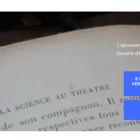
L’abonneme
Société d’
S’
VER