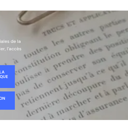
iales de la
er, l’accès
 LA
IQUE
ION