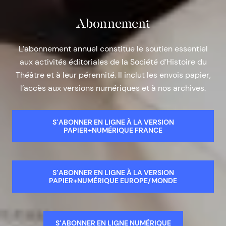
Abonnement
L’abonnement annuel constitue le soutien essentiel
aux activités éditoriales de la Société d’Histoire du
Théâtre et à leur pérennité. Il inclut les envois papier,
l’accès aux versions numériques et à nos archives.
S’ABONNER EN LIGNE À LA VERSION
PAPIER+NUMÉRIQUE FRANCE
S’ABONNER EN LIGNE À LA VERSION
PAPIER+NUMÉRIQUE EUROPE/MONDE
S’ABONNER EN LIGNE NUMÉRIQUE