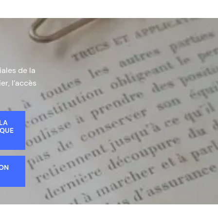
iales de la
er, l’accès
 LA
IQUE
ION