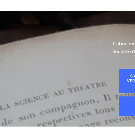
L’abonneme
Société d’
S’
VER