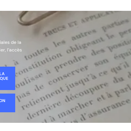
iales de la
er, l’accès
 LA
IQUE
ION