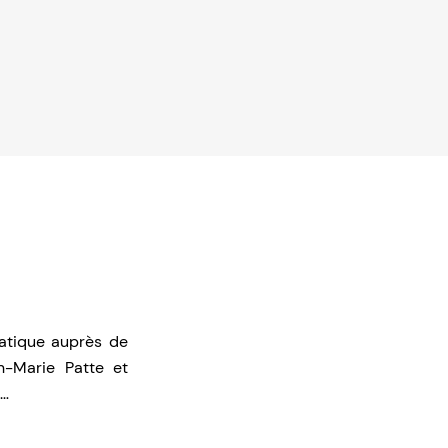
matique auprès de
n-Marie Patte et
e…