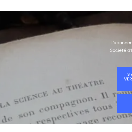
L’abonneme
Société d’
S’
VER