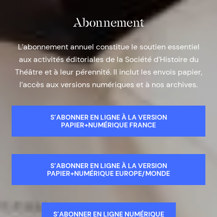
Abonnement
L’abonnement annuel constitue le soutien essentiel
aux activités éditoriales de la Société d’Histoire du
Théâtre et à leur pérennité. Il inclut les envois papier,
l’accès aux versions numériques et à nos archives.
S’ABONNER EN LIGNE À LA VERSION
PAPIER+NUMÉRIQUE FRANCE
S’ABONNER EN LIGNE À LA VERSION
PAPIER+NUMÉRIQUE EUROPE/MONDE
S’ABONNER EN LIGNE NUMÉRIQUE