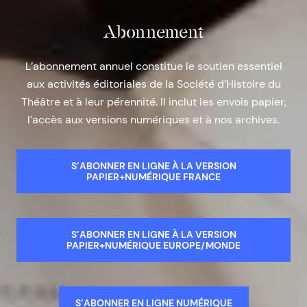
Abonnement
L’abonnement annuel constitue le soutien essentiel
aux activités éditoriales de la Société d’Histoire du
Théâtre et à leur pérennité. Il inclut les envois papier,
l’accès aux versions numériques et à nos archives.
S’ABONNER EN LIGNE À LA VERSION
PAPIER+NUMÉRIQUE FRANCE
S’ABONNER EN LIGNE À LA VERSION
PAPIER+NUMÉRIQUE EUROPE/MONDE
S’ABONNER EN LIGNE NUMÉRIQUE