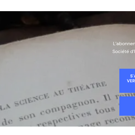
L’abonneme
Société d’
S’
VER