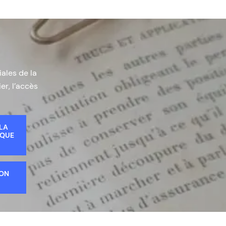
iales de la
er, l’accès
 LA
IQUE
ION