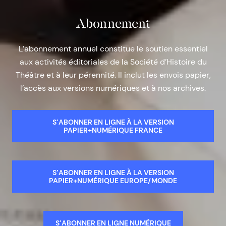
Abonnement
L’abonnement annuel constitue le soutien essentiel
aux activités éditoriales de la Société d’Histoire du
Théâtre et à leur pérennité. Il inclut les envois papier,
l’accès aux versions numériques et à nos archives.
S’ABONNER EN LIGNE À LA VERSION
PAPIER+NUMÉRIQUE FRANCE
S’ABONNER EN LIGNE À LA VERSION
PAPIER+NUMÉRIQUE EUROPE/MONDE
S’ABONNER EN LIGNE NUMÉRIQUE