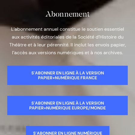
Abonnement
L’abonnement annuel constitue le soutien essentiel
aux activités éditoriales de la Société d’Histoire du
Théâtre et à leur pérennité. Il inclut les envois papier,
l’accès aux versions numériques et à nos archives.
S’ABONNER EN LIGNE À LA VERSION
PAPIER+NUMÉRIQUE FRANCE
S’ABONNER EN LIGNE À LA VERSION
PAPIER+NUMÉRIQUE EUROPE/MONDE
S’ABONNER EN LIGNE NUMÉRIQUE