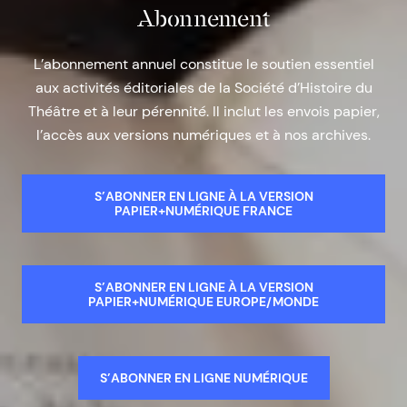
Abonnement
L’abonnement annuel constitue le soutien essentiel
aux activités éditoriales de la Société d’Histoire du
Théâtre et à leur pérennité. Il inclut les envois papier,
l’accès aux versions numériques et à nos archives.
S’ABONNER EN LIGNE À LA VERSION
PAPIER+NUMÉRIQUE FRANCE
S’ABONNER EN LIGNE À LA VERSION
PAPIER+NUMÉRIQUE EUROPE/MONDE
S’ABONNER EN LIGNE NUMÉRIQUE