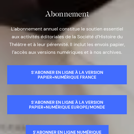
Abonnement
L’abonnement annuel constitue le soutien essentiel
aux activités éditoriales de la Société d’Histoire du
Théâtre et à leur pérennité. Il inclut les envois papier,
l’accès aux versions numériques et à nos archives.
S’ABONNER EN LIGNE À LA VERSION
PAPIER+NUMÉRIQUE FRANCE
S’ABONNER EN LIGNE À LA VERSION
PAPIER+NUMÉRIQUE EUROPE/MONDE
S’ABONNER EN LIGNE NUMÉRIQUE