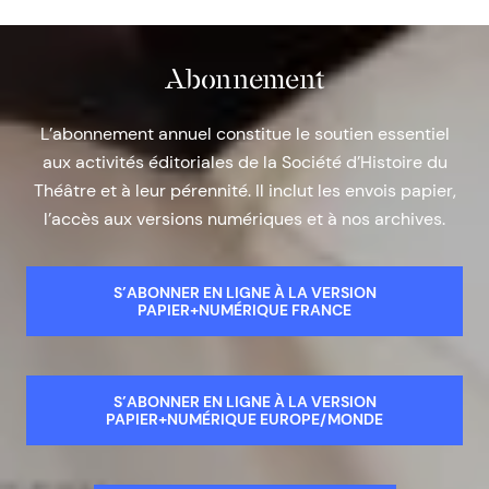
Abonnement
L’abonnement annuel constitue le soutien essentiel
aux activités éditoriales de la Société d’Histoire du
Théâtre et à leur pérennité. Il inclut les envois papier,
l’accès aux versions numériques et à nos archives.
S’ABONNER EN LIGNE À LA VERSION
PAPIER+NUMÉRIQUE FRANCE
S’ABONNER EN LIGNE À LA VERSION
PAPIER+NUMÉRIQUE EUROPE/MONDE