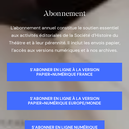
Abonnement
L’abonnement annuel constitue le soutien essentiel
aux activités éditoriales de la Société d’Histoire du
Théâtre et à leur pérennité. Il inclut les envois papier,
l’accès aux versions numériques et à nos archives.
S’ABONNER EN LIGNE À LA VERSION
PAPIER+NUMÉRIQUE FRANCE
S’ABONNER EN LIGNE À LA VERSION
PAPIER+NUMÉRIQUE EUROPE/MONDE
S’ABONNER EN LIGNE NUMÉRIQUE