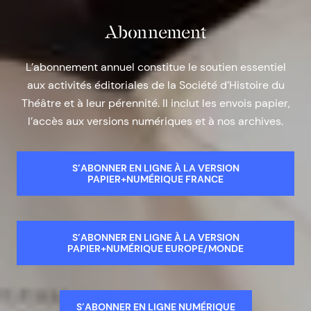
Abonnement
L’abonnement annuel constitue le soutien essentiel
aux activités éditoriales de la Société d’Histoire du
Théâtre et à leur pérennité. Il inclut les envois papier,
l’accès aux versions numériques et à nos archives.
S’ABONNER EN LIGNE À LA VERSION
PAPIER+NUMÉRIQUE FRANCE
S’ABONNER EN LIGNE À LA VERSION
PAPIER+NUMÉRIQUE EUROPE/MONDE
S’ABONNER EN LIGNE NUMÉRIQUE