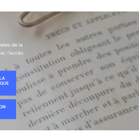
iales de la
er, l’accès
 LA
IQUE
ION