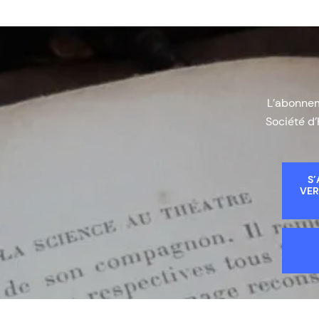
L’abonneme
Société d’
S’
VER