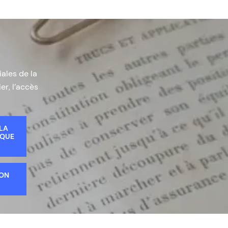
iales de la
er, l’accès
 LA
IQUE
ION