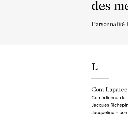
des me
Personnalité 
L
Cora Laparce
Comédienne de l’
Jacques Richepin,
Jacqueline – com