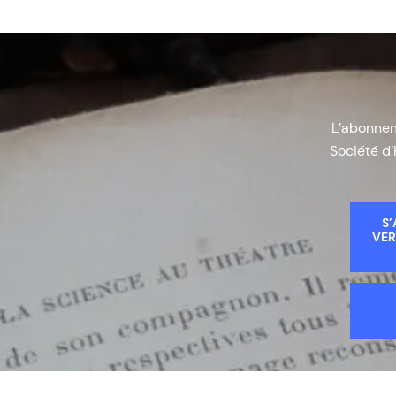
L’abonneme
Société d’
S’
VER