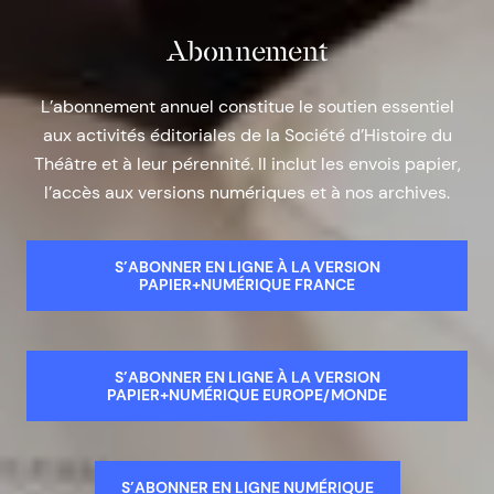
Abonnement
L’abonnement annuel constitue le soutien essentiel
aux activités éditoriales de la Société d’Histoire du
Théâtre et à leur pérennité. Il inclut les envois papier,
l’accès aux versions numériques et à nos archives.
S’ABONNER EN LIGNE À LA VERSION
PAPIER+NUMÉRIQUE FRANCE
S’ABONNER EN LIGNE À LA VERSION
PAPIER+NUMÉRIQUE EUROPE/MONDE
S’ABONNER EN LIGNE NUMÉRIQUE