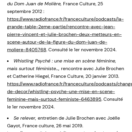
du Dom Juan de Molière,
France Culture, 25
septembre 2012 :
https://www.radiofrance.fr/franceculture/podcasts/la-
grande-table-2eme-partie/rencontre-avec-jean-
pierre-vincent-et-julie-brochen-deux-metteurs-en-
scene-autour-de-la-figure-du-dom-juan-de-
moliere-8405768
. Consulté le 1er novembre 2024.
Whistling Psyché : une mise en scène féminine,
mais surtout féministe…,
rencontre avec Julie Brochen
et Catherine Hiegel, France Culture, 20 janvier 2013.
https://www.radiofrance.fr/franceculture/podcasts/chan
de-decor/whistling-psyche-une-mise-en-scene-
feminine-mais-surtout-feministe-6463895
. Consulté
le 1er novembre 2024.
Se relever,
entretien de Julie Brochen avec Joëlle
Gayot, France culture, 26 mai 2019.