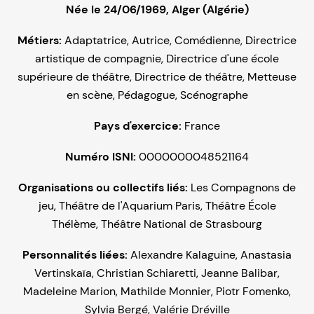
Née le 24/06/1969, Alger (Algérie)
Métiers:
Adaptatrice
,
Autrice
,
Comédienne
,
Directrice
artistique de compagnie
,
Directrice d'une école
supérieure de théâtre
,
Directrice de théâtre
,
Metteuse
en scène
,
Pédagogue
,
Scénographe
Pays d'exercice:
France
Numéro ISNI:
0000000048521164
Organisations ou collectifs liés:
Les Compagnons de
jeu
,
Théâtre de l'Aquarium Paris
,
Théâtre École
Thélème
,
Théâtre National de Strasbourg
Personnalités liées:
Alexandre Kalaguine
,
Anastasia
Vertinskaïa
,
Christian Schiaretti
,
Jeanne Balibar
,
Madeleine Marion
,
Mathilde Monnier
,
Piotr Fomenko
,
Sylvia Bergé
,
Valérie Dréville