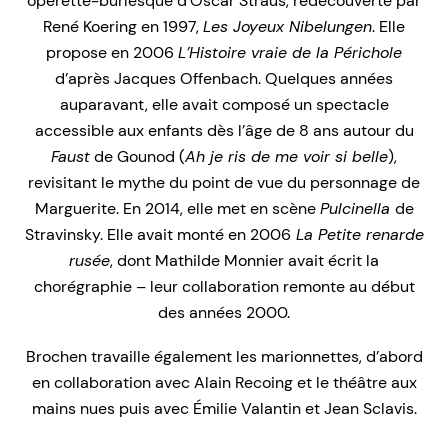
opérette-burlesque d’Oscar Straus, redécouverte par
René Koering en 1997,
Les Joyeux Nibelungen
. Elle
propose en 2006
L’Histoire vraie de la Périchole
d’après Jacques Offenbach. Quelques années
auparavant, elle avait composé un spectacle
accessible aux enfants dès l’âge de 8 ans autour du
Faust
de Gounod (
Ah je ris de me voir si belle
),
revisitant le mythe du point de vue du personnage de
Marguerite. En 2014, elle met en scène
Pulcinella
de
Stravinsky. Elle avait monté en 2006
La Petite renarde
rusée
, dont Mathilde Monnier avait écrit la
chorégraphie – leur collaboration remonte au début
des années 2000.
Brochen travaille également les marionnettes, d’abord
en collaboration avec Alain Recoing et le théâtre aux
mains nues puis avec Émilie Valantin et Jean Sclavis.