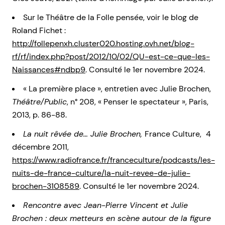
Sur le Théâtre de la Folle pensée, voir le blog de
Roland Fichet :
http://follepenxh.cluster020.hosting.ovh.net/blog-
rf/rf/index.php?post/2012/10/02/QU-est-ce-que-les-
Naissances#ndbp9
. Consulté le 1er novembre 2024.
« La première place », entretien avec Julie Brochen,
Théâtre/Public
, n° 208, « Penser le spectateur », Paris,
2013, p. 86-88.
La nuit rêvée de… Julie Brochen,
France Culture,
4
décembre 2011,
https://www.radiofrance.fr/franceculture/podcasts/les-
nuits-de-france-culture/la-nuit-revee-de-julie-
brochen-3108589
. Consulté le 1er novembre 2024.
Rencontre avec Jean-Pierre Vincent et Julie
Brochen : deux metteurs en scène autour de la figure