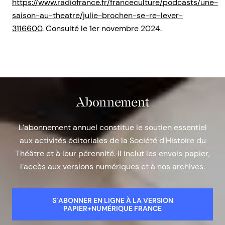
https://www.radiofrance.fr/franceculture/podcasts/une-
saison-au-theatre/julie-brochen-se-re-lever-
3116600
. Consulté le 1er novembre 2024.
Abonnement
L’abonnement annuel constitue le soutien essentiel
aux activités éditoriales de la Société d’Histoire du
Théâtre et à leur pérennité. Il inclut les envois papier,
l’accès aux versions numériques et à nos archives.
S’ABONNER EN LIGNE À LA VERSION
PAPIER+NUMÉRIQUE FRANCE