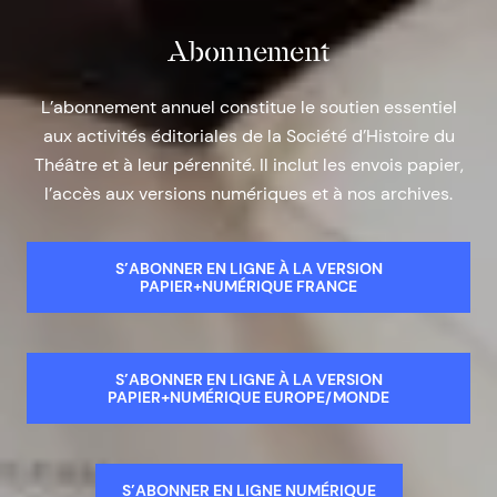
Abonnement
L’abonnement annuel constitue le soutien essentiel
aux activités éditoriales de la Société d’Histoire du
Théâtre et à leur pérennité. Il inclut les envois papier,
l’accès aux versions numériques et à nos archives.
S’ABONNER EN LIGNE À LA VERSION
PAPIER+NUMÉRIQUE FRANCE
S’ABONNER EN LIGNE À LA VERSION
PAPIER+NUMÉRIQUE EUROPE/MONDE
S’ABONNER EN LIGNE NUMÉRIQUE