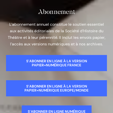
Abonnement
L’abonnement annuel constitue le soutien essentiel
aux activités éditoriales de la Société d’Histoire du
Théâtre et à leur pérennité. Il inclut les envois papier,
l’accès aux versions numériques et à nos archives.
S’ABONNER EN LIGNE À LA VERSION
PAPIER+NUMÉRIQUE FRANCE
S’ABONNER EN LIGNE À LA VERSION
PAPIER+NUMÉRIQUE EUROPE/MONDE
S’ABONNER EN LIGNE NUMÉRIQUE